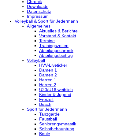
Chronik
Downloads
Datenschutz
Impressum
Volleyball & Sport für Jedermann
Allgemeines
Aktuelles & Berichte
Vorstand & Kontakt
Termine
Trainingszeiten
Abteilungschronik
Abteilungsbeitrag
Volleyball
HVV-Liveticker
Damen 1
Damen 2
Herren 1
Herren 2
U20/U16 weiblich
Kinder & Jugend
Freizeit
Beach
Sport für Jedermann
Tanzgarde
Faustball
Seniorengymnastik
Selbstbehauptung
Boule