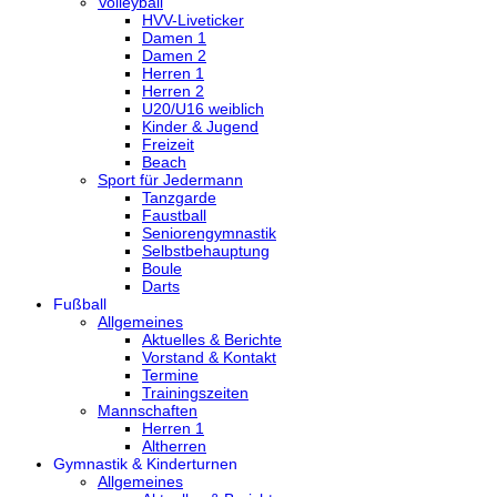
Volleyball
HVV-Liveticker
Damen 1
Damen 2
Herren 1
Herren 2
U20/U16 weiblich
Kinder & Jugend
Freizeit
Beach
Sport für Jedermann
Tanzgarde
Faustball
Seniorengymnastik
Selbstbehauptung
Boule
Darts
Fußball
Allgemeines
Aktuelles & Berichte
Vorstand & Kontakt
Termine
Trainingszeiten
Mannschaften
Herren 1
Altherren
Gymnastik & Kinderturnen
Allgemeines